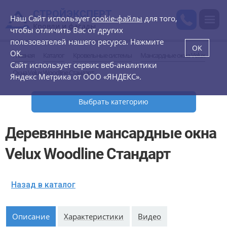
СТРОЙЭКСПЕРТ
Наш Сайт использует
cookie-файлы
для того,
Кровли и фасады
чтобы отличить Вас от других
пользователей нашего ресурса. Нажмите
OK
OK.
Главная
Каталог
Кровельные системы
Мансардные окна Velux
Сайт использует сервис веб-аналитики
Окна Velux Woodline Стандарт
Яндекс Метрика от ООО «ЯНДЕКС».
Выбрать категорию
Деревянные мансардные окна
Velux Woodline Стандарт
Назад в каталог
Описание
Характеристики
Видео