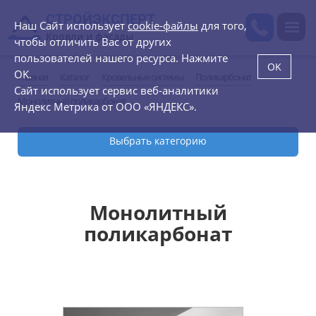
СТРОЙЭКСПЕРТ
Наш Сайт использует
cookie-файлы
для того,
Кровли и фасады
чтобы отличить Вас от других
пользователей нашего ресурса. Нажмите
OK
OK.
Главная
Каталог
Кровельные системы
Поликарбонат
Сайт использует сервис веб-аналитики
Монолитный поликарбонат
Яндекс Метрика от ООО «ЯНДЕКС».
Выбрать категорию
Кровельные системы
Монолитный
Черепица
поликарбонат
Профилированный лист
Мембранная кровля
Водосточные системы
Элементы безопасности кровли