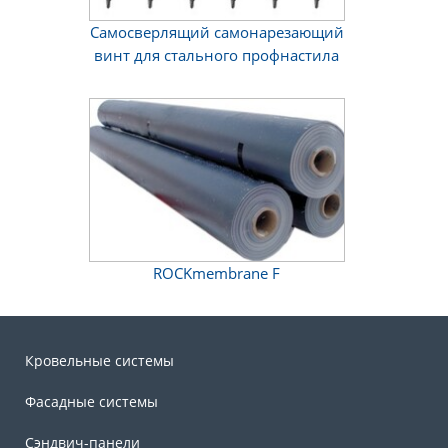
Самосверлящий самонарезающий
винт для стального профнастила
ROCKmembrane F
Кровельные системы
Фасадные системы
Сэндвич-панели