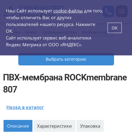
СТРОЙЭКСПЕРТ
Наш Сайт использует
cookie-файлы
для того,
Кровли и фасады
чтобы отличить Вас от других
пользователей нашего ресурса. Нажмите
OK
OK.
Главная
Каталог
Кровельные системы
Мембранная кровля
Сайт использует сервис веб-аналитики
ROCKmembrane 807
Яндекс Метрика от ООО «ЯНДЕКС».
Выбрать категорию
ПВХ-мембрана ROCKmembrane
807
Назад в каталог
Описание
Характеристики
Упаковка