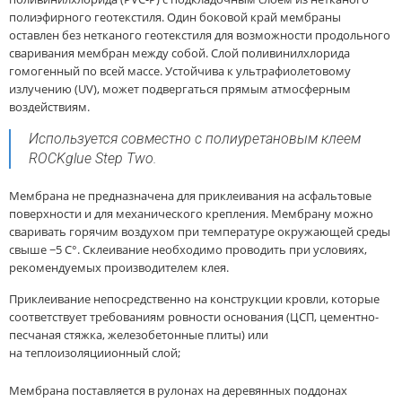
полиэфирного геотекстиля. Один боковой край мембраны
оставлен без нетканого геотекстиля для возможности продольного
сваривания мембран между собой. Слой поливинилхлорида
гомогенный по всей массе. Устойчива к ультрафиолетовому
излучению (UV), может подвергаться прямым атмосферным
воздействиям.
Используется совместно с полиуретановым клеем
ROCKglue Step Two.
Мембрана не предназначена для приклеивания на асфальтовые
поверхности и для механического крепления. Мембрану можно
сваривать горячим воздухом при температуре окружающей среды
свыше −5 С°. Склеивание необходимо проводить при условиях,
рекомендуемых производителем клея.
Приклеивание непосредственно на конструкции кровли, которые
соответствует требованиям ровности основания (ЦСП, цементно-
песчаная стяжка, железобетонные плиты) или
на теплоизоляциионный слой;
Мембрана поставляется в рулонах на деревянных поддонах