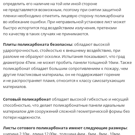
определить его наличие на той или иной стороне
не представляется возможным, поэтому при снятии защитной
пленки необходимо отметить лицевую сторону поликарбоната
во избежание ошибки. При неправильной установке лист может
быстро испортится под воздействием излучения, претензии
по качеству в таких случаях не принимаются.
Плиты поликарбоната безопасны
: обладают высокой
ударопрочностью, стойкостью к внешнему воздействию, при
разломе не образуют осколки. Испытания показывают, что град
диаметром 47мм. не может пробить панели толщиной 16мм. Также
поликарбонат обладает большим сопротивлением к пожару, чем
другие пластиковые материалы, он не поддерживает горение
и не распространяет пламя, относится к классу самозатухающих
материалов.
Сотовый поликарбонат
обладает высокой гибкостью и несущей
способностью, что делает поликарбонатные панели идеальным
материалом для сооружений сложной геометрической формы без
потери надежности.
Листы сотового поликарбоната имеют следующие размеры
:
ширина 2,10м., длина 12,00м., толщина 4мм., 6мм., 8мм., 10мм,