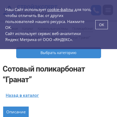
СТРОЙЭКСПЕРТ
Наш Сайт использует
cookie-файлы
для того,
Кровли и фасады
чтобы отличить Вас от других
пользователей нашего ресурса. Нажмите
OK
OK.
Главная
Каталог
Кровельные системы
Поликарбонат
Сайт использует сервис веб-аналитики
Сотовый поликарбонат
Сотовый поликарбонат “Гранат”
Яндекс Метрика от ООО «ЯНДЕКС».
Выбрать категорию
Сотовый поликарбонат
“Гранат”
Назад в каталог
Описание