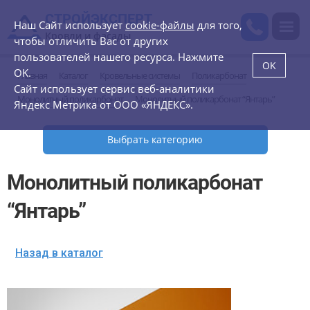
СТРОЙЭКСПЕРТ
Наш Сайт использует
cookie-файлы
для того,
Кровли и фасады
чтобы отличить Вас от других
пользователей нашего ресурса. Нажмите
OK
OK.
Главная
Каталог
Кровельные системы
Поликарбонат
Сайт использует сервис веб-аналитики
Монолитный поликарбонат
Монолитный поликарбонат “Янтарь”
Яндекс Метрика от ООО «ЯНДЕКС».
Выбрать категорию
Монолитный поликарбонат
“Янтарь”
Назад в каталог