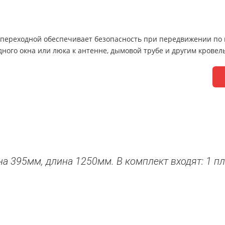
Поликарбонат
Уличный керамогранит
 переходной обеспечивает безопасность при передвижении по 
Мансардные окна Velux
ного окна или люка к антенне, дымовой трубе и другим крове
Элементы вентиляции кровли
а 395мм, длина 1250мм. В комплект входят: 1 п