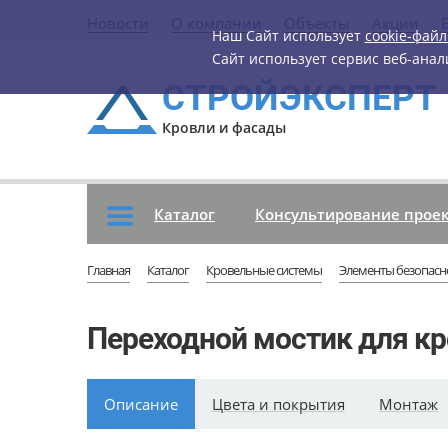
Новости
О компании
Объекты
Акции
Наш Сайт использует
cookie-фай
Сайт использует сервис веб-ана
СТРОЙЭКСПЕРТ
Кровли и фасады
Каталог
Консультирование проек
Главная
Каталог
Кровельные системы
Элементы безопасн
Переходной мостик для к
Описание
Цвета и покрытия
Монтаж