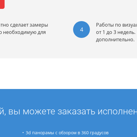
ю
тно сделает замеры
Работы по визуа
4
сю необходимую для
от 1 до 3 недель
дополнительно.
й, вы можете заказать исполне
3d панорамы с обзором в 360 градусов