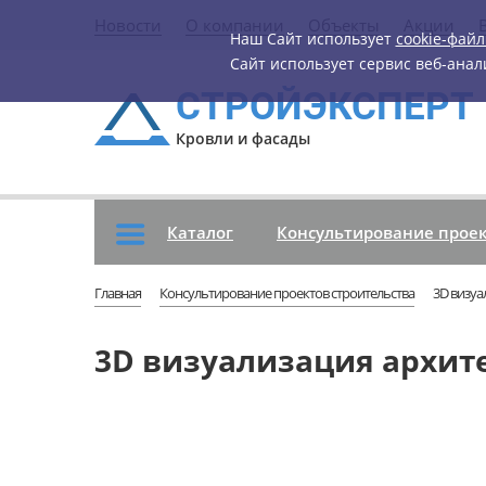
Новости
О компании
Объекты
Акции
Наш Сайт использует
cookie-фай
Сайт использует сервис веб-ана
СТРОЙЭКСПЕРТ
Кровли и фасады
Каталог
Консультирование проек
Главная
Консультирование проектов строительства
3D визуа
3D визуализация архит