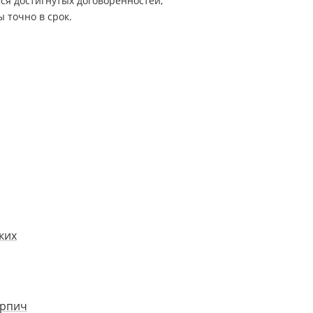
ся достигнутых договоренностей,
 точно в срок.
ких
ирпич