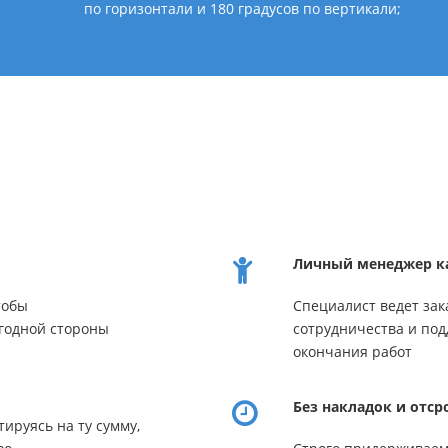
по горизонтали и 180 градусов по вертикали;
Личный менеджер к
тобы
Специалист ведет зак
годной стороны
сотрудничества и под
окончания работ
Без накладок и отср
ируясь на ту сумму,