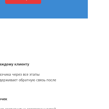
аждому клиенту
азчика через все этапы
держивает обратную связь после
очек