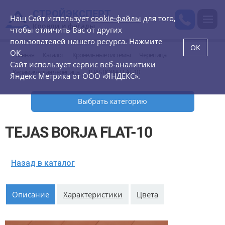
СТРОЙЭКСПЕРТ
Наш Сайт использует
cookie-файлы
для того,
Кровли и фасады
чтобы отличить Вас от других
пользователей нашего ресурса. Нажмите
OK
OK.
Главная
Каталог
Кровельные системы
Черепица
Сайт использует сервис веб-аналитики
Керамическая черепица
TEJAS BORJA FLAT-10
Яндекс Метрика от ООО «ЯНДЕКС».
Выбрать категорию
TEJAS BORJA FLAT-10
Назад в каталог
Описание
Характеристики
Цвета