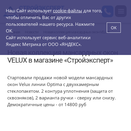
СТРОЙЭКСПЕРТ
Наш Сайт использует
cookie-файлы
для того,
Кровли и фасады
чтобы отличить Вас от других
пользователей нашего ресурса. Нажмите
OK
OK.
Главная
Новости
Новая коллекция мансардных окон VELUX
Сайт использует сервис веб-аналитики
Яндекс Метрика от ООО «ЯНДЕКС».
Новая коллекция мансардных окон
VELUX в магазине «Стройэксперт»
Стартовали продажи новой модели мансардных
окон Velux линии Optima с двухкамерным
стеклопакетом. 2 контура уплотнения (защита от
сквозняков), 2 варианта ручки - сверху или снизу.
Демократичные цены - от 14800 руб