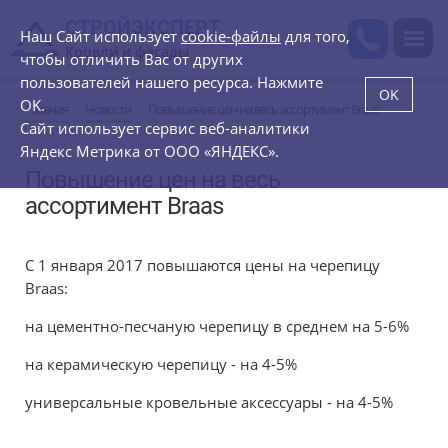
СТРОЙЭКСПЕРТ
Наш Сайт использует
cookie-файлы
для того,
Кровли и фасады
чтобы отличить Вас от других
пользователей нашего ресурса. Нажмите
OK
OK.
Главная
Новости
Повышение цен на весь ассортимент Braas
Сайт использует сервис веб-аналитики
Яндекс Метрика от ООО «ЯНДЕКС».
Повышение цен на весь
ассортимент Braas
С 1 января 2017 повышаются цены на черепицу
Braas:
на цементно-песчаную черепицу в среднем на 5-6%
на керамическую черепицу - на 4-5%
универсальные кровельные аксессуары - на 4-5%