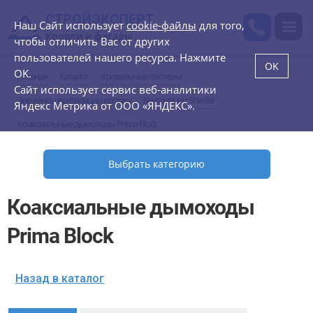
СТРОЙЭКСПЕРТ
Наш Сайт использует
cookie-файлы
для того,
Кровли и фасады
чтобы отличить Вас от других
пользователей нашего ресурса. Нажмите
OK
OK.
Главная
Каталог
Кровельные системы
Сайт использует сервис веб-аналитики
Элементы вентиляции кровли
Вентиляция Shiedel
Яндекс Метрика от ООО «ЯНДЕКС».
Коаксиальные дымоходы Prima Block
Выбрать категорию
Коаксиальные дымоходы
Prima Block
Назад в каталог